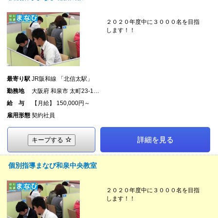
２０２０年度中に３０００名を目指
します！！
最寄り駅
JR阪和線 「北信太駅」
勤務地
大阪府 和泉市 太町23-1…
給 与
【月給】 150,000円～
雇用形態
契約社員
詳細を見る
キープする
個別指導まなび和泉中央教室
２０２０年度中に３０００名を目指
します！！