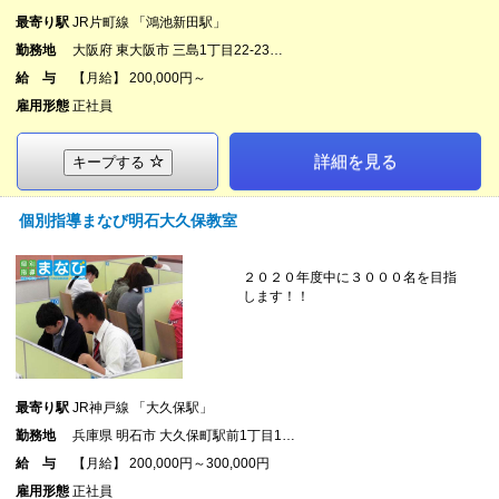
最寄り駅
JR片町線 「鴻池新田駅」
勤務地
大阪府 東大阪市 三島1丁目22-23…
給 与
【月給】 200,000円～
雇用形態
正社員
詳細を見る
キープする
個別指導まなび明石大久保教室
２０２０年度中に３０００名を目指
します！！
最寄り駅
JR神戸線 「大久保駅」
勤務地
兵庫県 明石市 大久保町駅前1丁目1…
給 与
【月給】 200,000円～300,000円
雇用形態
正社員