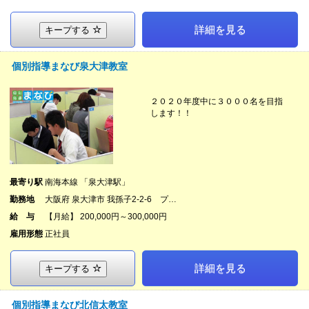
詳細を見る
キープする
個別指導まなび泉大津教室
２０２０年度中に３０００名を目指
します！！
最寄り駅
南海本線 「泉大津駅」
勤務地
大阪府 泉大津市 我孫子2-2-6 プ…
給 与
【月給】 200,000円～300,000円
雇用形態
正社員
詳細を見る
キープする
個別指導まなび北信太教室