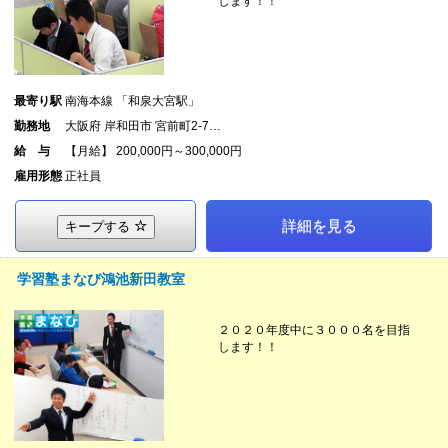
します！！
最寄り駅
南海本線 「和泉大宮駅」
勤務地
大阪府 岸和田市 宮前町2-7…
給 与
【月給】 200,000円～300,000円
雇用形態
正社員
詳細を見る
キープする
学習塾まなび鴻池新田教室
２０２０年度中に３０００名を目指
します！！