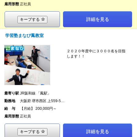
雇用形態
正社員
詳細を見る
キープする
学習塾まなび鳳教室
２０２０年度中に３０００名を目指
します！！
最寄り駅
JR阪和線 「鳳駅」
勤務地
大阪府 堺市西区 上559-5…
給 与
【月給】 200,000円～
雇用形態
正社員
詳細を見る
キープする