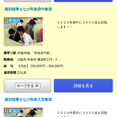
個別指導まなび和泉府中教室
２０２０年度中に３０００名を目指
します！！
最寄り駅
JR阪和線 「和泉府中駅」
勤務地
大阪府 和泉市 桑原町279－2…
給 与
【月給】 200,000円～300,000円
雇用形態
正社員
詳細を見る
キープする
個別指導まなび和泉大宮教室
２０２０年度中に３０００名を目指