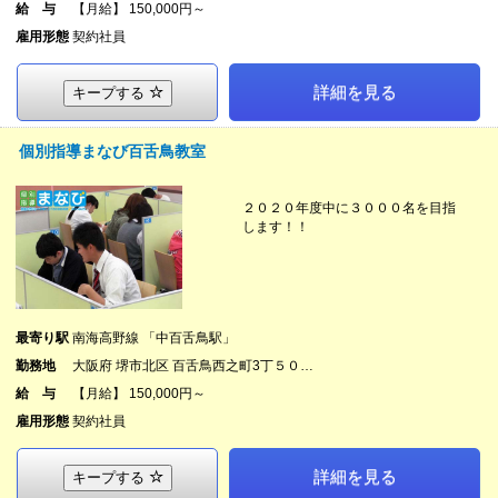
給 与
【月給】 150,000円～
雇用形態
契約社員
詳細を見る
キープする
個別指導まなび百舌鳥教室
２０２０年度中に３０００名を目指
します！！
最寄り駅
南海高野線 「中百舌鳥駅」
勤務地
大阪府 堺市北区 百舌鳥西之町3丁５０…
給 与
【月給】 150,000円～
雇用形態
契約社員
詳細を見る
キープする