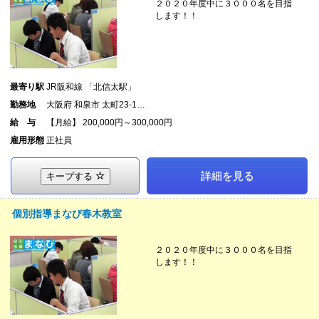
２０２０年度中に３０００名を目指
します！！
最寄り駅
JR阪和線 「北信太駅」
勤務地
大阪府 和泉市 太町23-1…
給 与
【月給】 200,000円～300,000円
雇用形態
正社員
詳細を見る
キープする
個別指導まなび春木教室
２０２０年度中に３０００名を目指
します！！