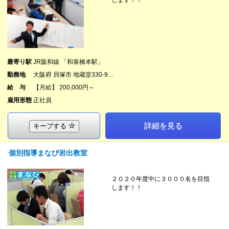
します！！
最寄り駅
JR阪和線 「和泉橋本駅」
勤務地
大阪府 貝塚市 地蔵堂330-9…
給 与
【月給】 200,000円～
雇用形態
正社員
詳細を見る
キープする
個別指導まなび岩出教室
２０２０年度中に３０００名を目指
します！！