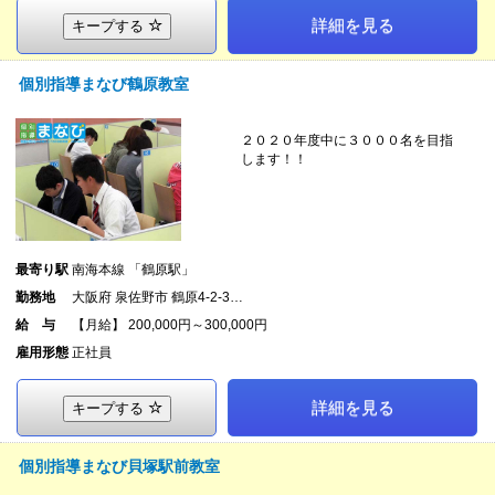
詳細を見る
キープする
個別指導まなび鶴原教室
２０２０年度中に３０００名を目指
します！！
最寄り駅
南海本線 「鶴原駅」
勤務地
大阪府 泉佐野市 鶴原4-2-3…
給 与
【月給】 200,000円～300,000円
雇用形態
正社員
詳細を見る
キープする
個別指導まなび貝塚駅前教室