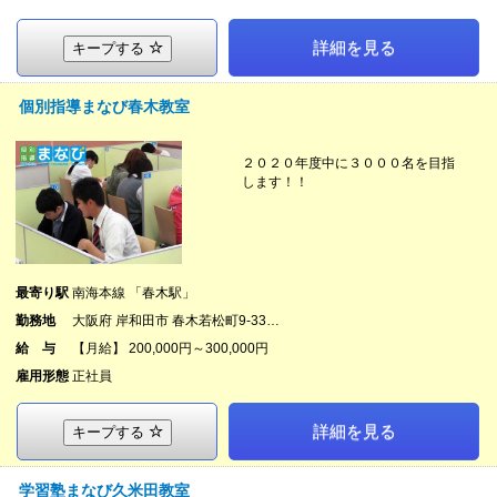
詳細を見る
キープする
個別指導まなび春木教室
２０２０年度中に３０００名を目指
します！！
最寄り駅
南海本線 「春木駅」
勤務地
大阪府 岸和田市 春木若松町9-33…
給 与
【月給】 200,000円～300,000円
雇用形態
正社員
詳細を見る
キープする
学習塾まなび久米田教室