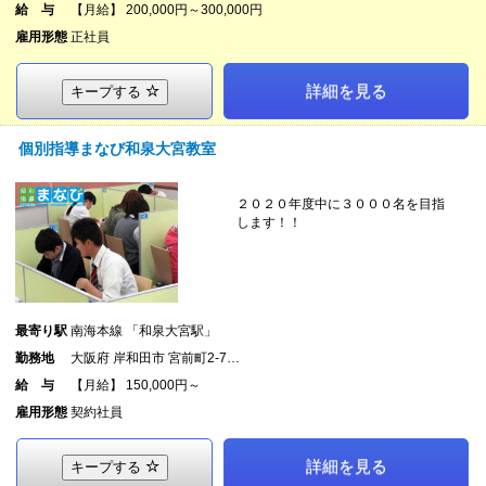
給 与
【月給】 200,000円～300,000円
雇用形態
正社員
詳細を見る
キープする
個別指導まなび和泉大宮教室
２０２０年度中に３０００名を目指
します！！
最寄り駅
南海本線 「和泉大宮駅」
勤務地
大阪府 岸和田市 宮前町2-7…
給 与
【月給】 150,000円～
雇用形態
契約社員
詳細を見る
キープする