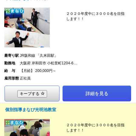
２０２０年度中に３０００名を目指
します！！
最寄り駅
JR阪和線 「久米田駅」
勤務地
大阪府 岸和田市 小松里町1204-6…
給 与
【月給】 200,000円～
雇用形態
正社員
詳細を見る
キープする
個別指導まなび光明池教室
２０２０年度中に３０００名を目指
します！！