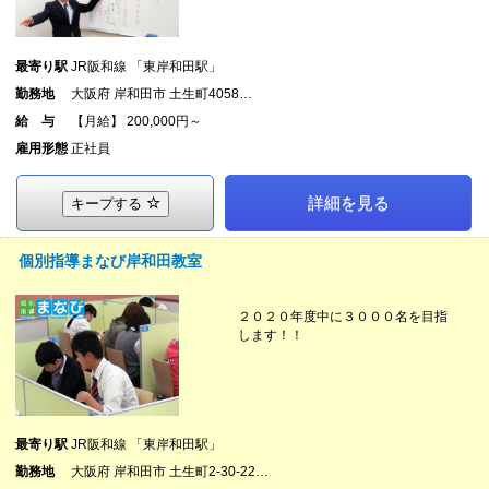
最寄り駅
JR阪和線 「東岸和田駅」
勤務地
大阪府 岸和田市 土生町4058…
給 与
【月給】 200,000円～
雇用形態
正社員
詳細を見る
キープする
個別指導まなび岸和田教室
２０２０年度中に３０００名を目指
します！！
最寄り駅
JR阪和線 「東岸和田駅」
勤務地
大阪府 岸和田市 土生町2-30-22…