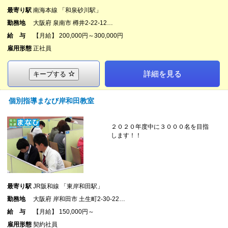
最寄り駅
南海本線 「和泉砂川駅」
勤務地
大阪府 泉南市 樽井2-22-12…
給 与
【月給】 200,000円～300,000円
雇用形態
正社員
詳細を見る
キープする
個別指導まなび岸和田教室
２０２０年度中に３０００名を目指
します！！
最寄り駅
JR阪和線 「東岸和田駅」
勤務地
大阪府 岸和田市 土生町2-30-22…
給 与
【月給】 150,000円～
雇用形態
契約社員