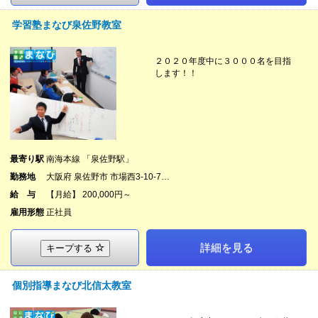
学習塾まなび泉佐野教室
２０２０年度中に３０００名を目指
します！！
最寄り駅
南海本線 「泉佐野駅」
勤務地
大阪府 泉佐野市 市場西3-10-7…
給 与
【月給】 200,000円～
雇用形態
正社員
詳細を見る
キープする
個別指導まなび北信太教室