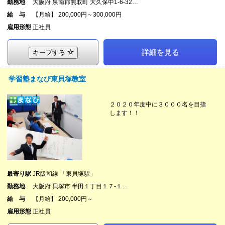
勤務地
大阪府 泉南郡熊取町 大久保中1-6-32…
給 与
【月給】 200,000円～300,000円
雇用形態
正社員
詳細を見る
キープする
学習塾まなび東貝塚教室
２０２０年度中に３０００名を目指
します！！
最寄り駅
JR阪和線 「東貝塚駅」
勤務地
大阪府 貝塚市 半田１丁目１７-１…
給 与
【月給】 200,000円～
雇用形態
正社員