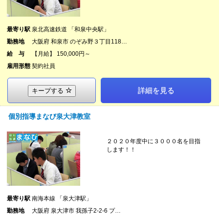
最寄り駅
泉北高速鉄道 「和泉中央駅」
勤務地
大阪府 和泉市 のぞみ野３丁目118…
給 与
【月給】 150,000円～
雇用形態
契約社員
詳細を見る
キープする
個別指導まなび泉大津教室
２０２０年度中に３０００名を目指
します！！
最寄り駅
南海本線 「泉大津駅」
勤務地
大阪府 泉大津市 我孫子2-2-6 プ…