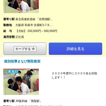
最寄り駅
泉北高速鉄道線 「光明池駅」
勤務地
大阪府 和泉市 伏屋町3-7-9…
給 与
【月給】 200,000円～300,000円
雇用形態
正社員
詳細を見る
キープする
個別指導まなび熊取教室
２０２０年度中に３０００名を目指
します！！
最寄り駅
JR阪和線 「熊取駅」