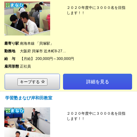
２０２０年度中に３０００名を目指
します！！
最寄り駅
南海本線 「貝塚駅」
勤務地
大阪府 貝塚市 近木町8-27…
給 与
【月給】 200,000円～300,000円
雇用形態
正社員
詳細を見る
キープする
学習塾まなび岸和田教室
２０２０年度中に３０００名を目指
します！！