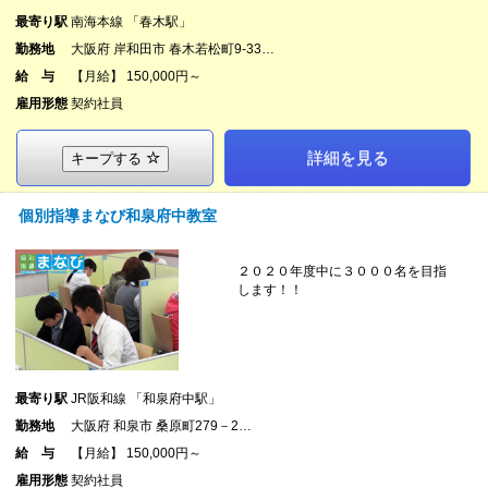
最寄り駅
南海本線 「春木駅」
勤務地
大阪府 岸和田市 春木若松町9-33…
給 与
【月給】 150,000円～
雇用形態
契約社員
詳細を見る
キープする
個別指導まなび和泉府中教室
２０２０年度中に３０００名を目指
します！！
最寄り駅
JR阪和線 「和泉府中駅」
勤務地
大阪府 和泉市 桑原町279－2…
給 与
【月給】 150,000円～
雇用形態
契約社員