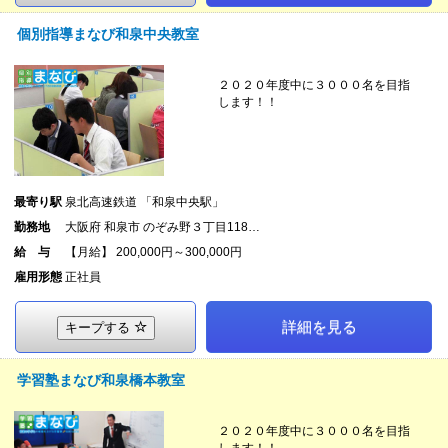
個別指導まなび和泉中央教室
２０２０年度中に３０００名を目指
します！！
最寄り駅
泉北高速鉄道 「和泉中央駅」
勤務地
大阪府 和泉市 のぞみ野３丁目118…
給 与
【月給】 200,000円～300,000円
雇用形態
正社員
詳細を見る
キープする
学習塾まなび和泉橋本教室
２０２０年度中に３０００名を目指