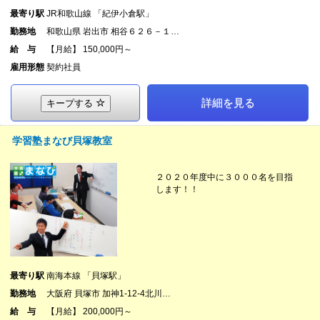
最寄り駅
JR和歌山線 「紀伊小倉駅」
勤務地
和歌山県 岩出市 相谷６２６－１…
給 与
【月給】 150,000円～
雇用形態
契約社員
詳細を見る
キープする
学習塾まなび貝塚教室
２０２０年度中に３０００名を目指
します！！
最寄り駅
南海本線 「貝塚駅」
勤務地
大阪府 貝塚市 加神1-12-4北川…
給 与
【月給】 200,000円～